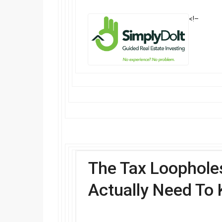
͏ ‌ ͏ ‌ ͏ ‌ ͏ ‌ ͏ ‌ ͏ ‌ ͏ ‌ ͏ ‌ ͏ ‌ ͏ ‌ ͏ ‌ ͏ ‌ ͏ ‌ ͏ ‌ ͏
<!–
͏ ‌ ͏ ‌ ͏ ‌ ͏ ‌ ͏ ‌ ͏ ‌ ͏ ‌ ͏ ‌ ͏ ‌ ͏ ‌ ͏ ‌ ͏ ‌ ͏ ‌ ͏ ‌
͏ ‌ ͏ ‌ ͏ ‌ ͏ ‌ ͏ ‌ ͏ ‌ ͏ ‌ ͏ ‌ ͏ ‌ ͏ ‌ ͏ ‌ ͏ ‌ ͏ ‌ ͏ ‌ ͏ 
͏ ‌ ͏ ‌ ͏ ‌ ͏ ‌ ͏ ‌ ͏ ‌ ͏ ‌ ͏ ‌ ͏ ‌ ͏ ‌ ͏ ‌ ͏ ‌ ͏ ‌ ͏ ‌ ͏
͏ ‌ ͏ ‌ ͏ ‌ ͏ ‌ ͏ ‌ ͏ ‌ ͏ ‌ ͏ ‌ ͏ ‌ ͏ ‌ ͏ ‌ ͏ ‌ ͏ ‌ ͏ ‌
͏ ‌ ͏ ‌ ͏ ‌ ͏ ‌ ͏ ‌ ͏ ‌ ͏ ‌ ͏ ‌ ͏ ‌ ͏ ‌ ͏ ‌ ͏ ‌ ͏ ‌ ͏ ‌ ͏ 
͏ ‌ ͏ ‌ ͏ ‌ ͏ ‌ ͏ ‌ ͏ ‌ ͏ ‌ ͏ ‌ ͏ ‌ ͏ ‌ ͏ ‌ ͏ ‌ ͏ ‌ ­ ­ ­ ­ ­ ­ ­ ­ ­ ­ ­ ­ ­ ­ ­ ­ ­ ­ ­ ­ ­ ­ ­ ­ ­ ­ ­ ­ ­ ­ ­ ­ ­ ­ ­ ­ ­ ­ ­ ­ ­ ­ ­ ­ ­ ­ ­ ­
­ ­ ­ ­ ­ ­ ­ ­ ­ ­ ­ ­ ­ ­ ­ ­ ­ ­ ­ ­ ­ ­ ­ ­ ­ ­ ­ ­ ­ ­ ­ ­ ­ ­ ­ ­ ­ ­ ­ ­ ­ ­ ­ ­ ­ ­ ­ ­ ­ ­ ­ ­ ­ ­ ­ ­ ­ ­ ­ ­ ­ ­ ­ ­ ­ ­ ­ ­ ­ ­ ­ ­ ­ ­ ­ ­ ­ ­ ­ ­ ­ ­ ­ ­ ­ ­ ­ ­ ­ ­ ­ ­ ­ ­ ­ ­ ­ ­ ­ ­ ­ ­ ­ ­ ­ ­ ­ ­ ­ ­ ­
The Tax Loophole
Actually Need To