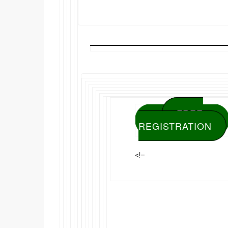
FREE
REGISTRATION
<!–