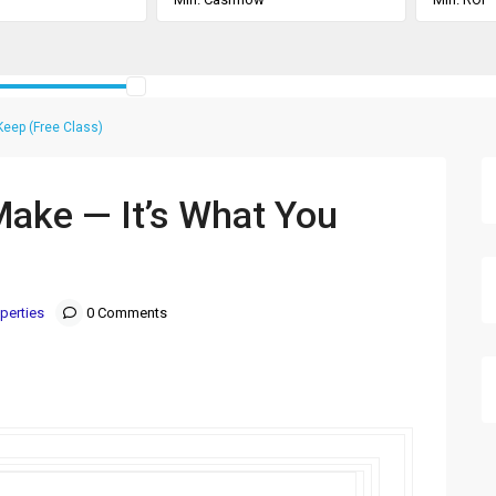
Keep (Free Class)
Make — It’s What You
perties
0 Comments
 ͏ ‌ ͏ ‌ ͏ ‌ ͏ ‌ ͏ ‌ ͏ ‌ ͏ ‌ ͏ ‌ ͏ ‌ ͏ ‌ ͏ ‌ ͏ ‌ ͏ ‌ ͏ ‌ ͏ ‌ ͏ ‌
 ‌ ͏ ‌ ͏ ‌ ͏ ‌ ͏ ‌ ͏ ‌ ͏ ‌ ͏ ‌ ͏ ‌ ͏ ‌ ͏ ‌ ͏ ‌ ͏ ‌ ͏ ‌ ͏ ‌ ͏ ‌ ͏ ‌
 ͏ ‌ ͏ ‌ ͏ ‌ ͏ ‌ ͏ ‌ ͏ ‌ ͏ ‌ ͏ ‌ ͏ ‌ ͏ ‌ ͏ ‌ ͏ ‌ ͏ ‌ ͏ ‌ ͏ ‌ ͏ ‌
‌ ͏ ‌ ͏ ‌ ͏ ‌ ͏ ‌ ͏ ‌ ͏ ‌ ͏ ‌ ͏ ‌ ͏ ‌ ͏ ‌ ͏ ‌ ͏ ‌ ͏ ‌ ͏ ‌ ͏ ‌ ͏ ‌