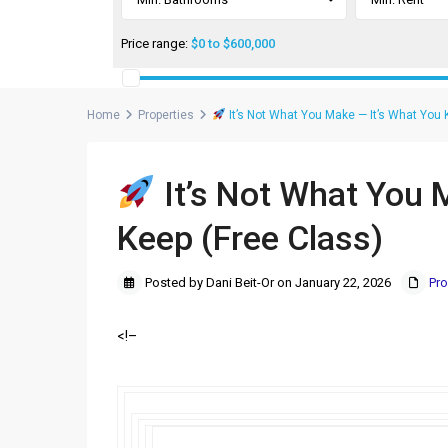
Price range:
$0 to $600,000
Home
Properties
It’s Not What You Make — It’s What You 
It’s Not What You 
Keep (Free Class)
Posted by Dani Beit-Or on January 22, 2026
Pro
<!–
‌ ͏ ‌ ͏ ‌ ͏ ‌ ͏ ‌ ͏ ‌ ͏ ‌ ͏ ‌ ͏ ‌ ͏ ‌ ͏ ‌ ͏ ‌ ͏ ‌ ͏ ‌ ͏ ‌
͏ ‌ ͏ ‌ ͏ ‌ ͏ ‌ ͏ ‌ ͏ ‌ ͏ ‌ ͏ ‌ ͏ ‌ ͏ ‌ ͏ ‌ ͏ ‌ ͏ ‌ ͏ ‌ ͏
͏ ‌ ͏ ‌ ͏ ‌ ͏ ‌ ͏ ‌ ͏ ‌ ͏ ‌ ͏ ‌ ͏ ‌ ͏ ‌ ͏ ‌ ͏ ‌ ͏ ‌ ͏ ‌
͏ ‌ ͏ ‌ ͏ ‌ ͏ ‌ ͏ ‌ ͏ ‌ ͏ ‌ ͏ ‌ ͏ ‌ ͏ ‌ ͏ ‌ ͏ ‌ ͏ ‌ ͏ ‌ ͏ 